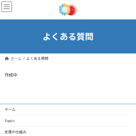
コ
ナ
ン
ビ
テ
ゲ
ン
ー
ツ
シ
へ
ョ
よくある質問
ス
ン
キ
に
ッ
移
プ
動
ホーム
よくある質問
作成中
ホーム
Topics
支援の仕組み