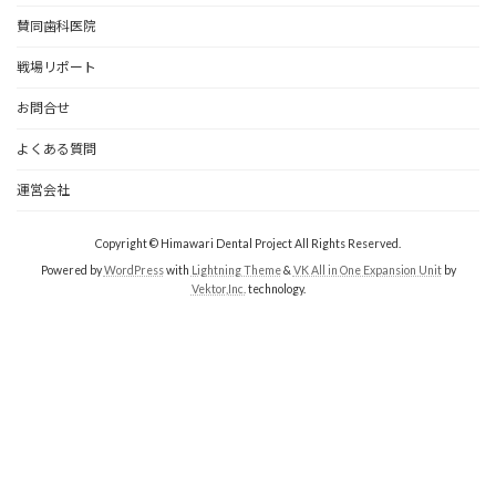
賛同歯科医院
戦場リポート
お問合せ
よくある質問
運営会社
Copyright © Himawari Dental Project All Rights Reserved.
Powered by
WordPress
with
Lightning Theme
&
VK All in One Expansion Unit
by
Vektor,Inc.
technology.