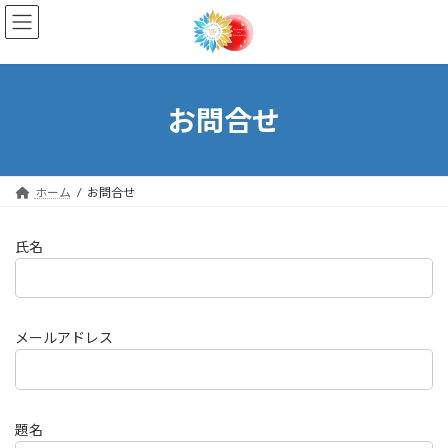
コ
ナ
ン
ビ
テ
ゲ
ン
ー
ツ
シ
へ
ョ
お問合せ
ス
ン
キ
に
ッ
移
プ
動
ホーム
お問合せ
氏名
メールアドレス
題名